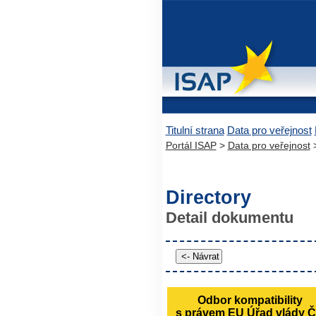
Titulní strana
Data pro veřejnost
Portál ISAP
>
Data pro veřejnost
Directory
Detail dokumentu
Odbor kompatibility
s právem EU Úřad vlády 