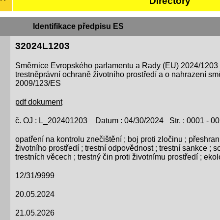
Directory
Identifikace předpisu ES
32024L1203
Směrnice Evropského parlamentu a Rady (EU) 2024/1203 
trestněprávní ochraně životního prostředí a o nahrazení s
2009/123/ES
pdf dokument
č. OJ : L_202401203 Datum : 04/30/2024 Str. : 0001 - 0
opatření na kontrolu znečištění ; boj proti zločinu ; přeshra
životního prostředí ; trestní odpovědnost ; trestní sankce ;
trestních věcech ; trestný čin proti životnímu prostředí ; e
12/31/9999
20.05.2024
21.05.2026