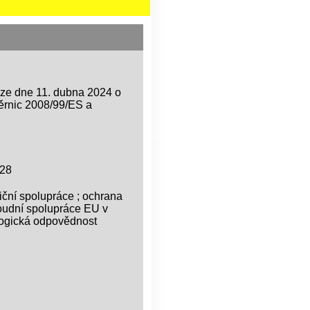
ze dne 11. dubna 2024 o
měrnic 2008/99/ES a
028
niční spolupráce ; ochrana
 soudní spolupráce EU v
kologická odpovědnost