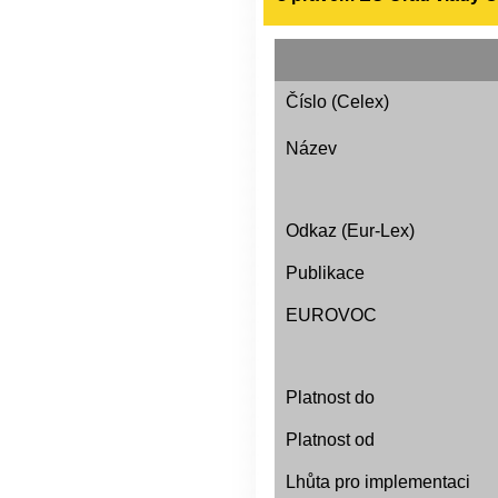
Číslo (Celex)
Název
Odkaz (Eur-Lex)
Publikace
EUROVOC
Platnost do
Platnost od
Lhůta pro implementaci