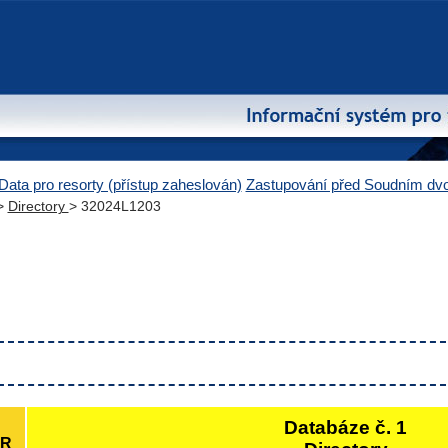
Data pro resorty (přístup zaheslován)
Zastupování před Soudním d
>
Directory
> 32024L1203
Databáze č. 1
ČR