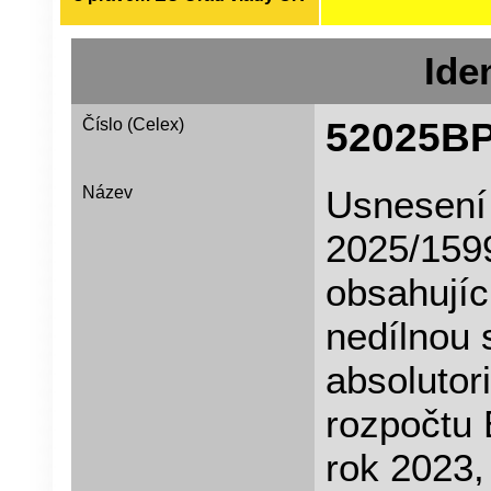
Iden
Číslo (Celex)
52025B
Název
Usnesení
2025/1599
obsahujíc
nedílnou 
absolutor
rozpočtu 
rok 2023,