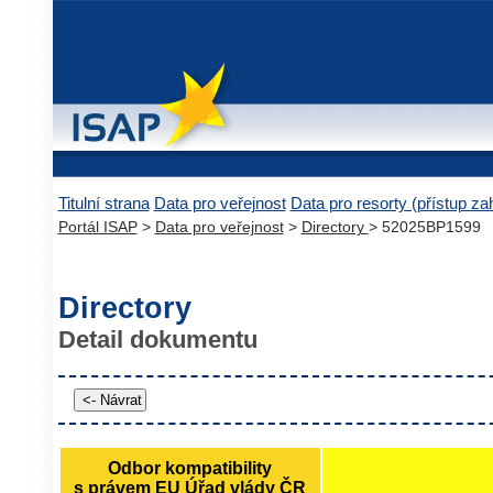
Titulní strana
Data pro veřejnost
Data pro resorty (přístup z
Portál ISAP
>
Data pro veřejnost
>
Directory
> 52025BP1599
Directory
Detail dokumentu
Odbor kompatibility
s právem EU Úřad vlády ČR