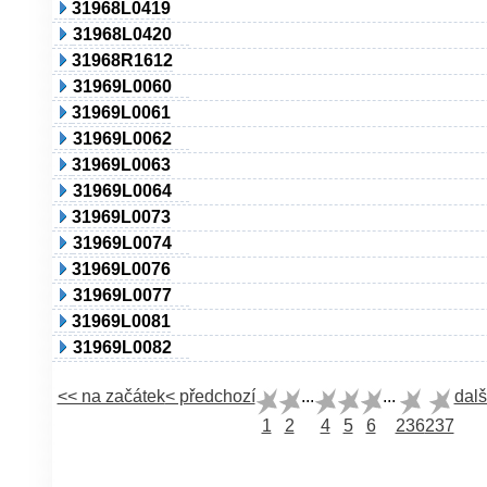
31968L0419
31968L0420
31968R1612
31969L0060
31969L0061
31969L0062
31969L0063
31969L0064
31969L0073
31969L0074
31969L0076
31969L0077
31969L0081
31969L0082
<< na začátek
< předchozí
...
...
dalš
1
2
4
5
6
236
237