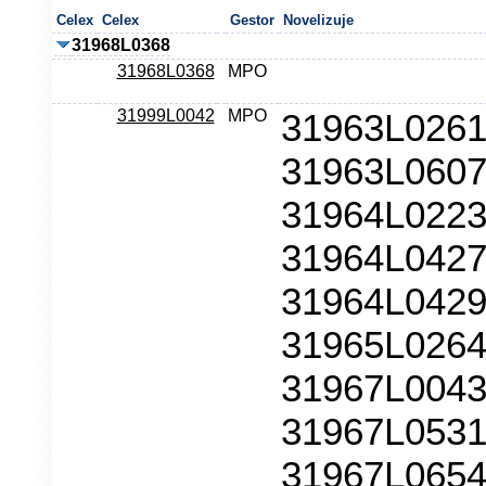
Celex
Celex
Gestor
Novelizuje
31968L0368
31968L0368
MPO
31999L0042
MPO
31963L0261
31963L0607
31964L0223
31964L0427
31964L0429
31965L0264
31967L0043
31967L0531
31967L0654