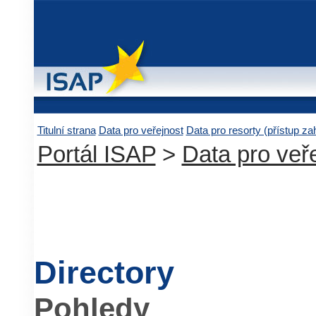
Titulní strana
Data pro veřejnost
Data pro resorty (přístup z
Portál ISAP
>
Data pro veř
Directory
Pohledy