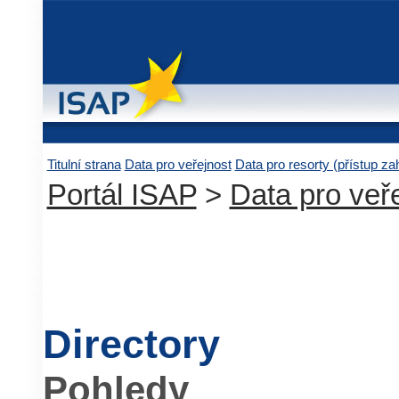
Titulní strana
Data pro veřejnost
Data pro resorty (přístup z
Portál ISAP
>
Data pro veř
Directory
Pohledy