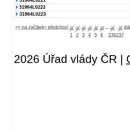
31964L0221
31964L0222
31964L0223
<< na začátek
< předchozí
...
dal
1
2
3
4
5
6
236
237
2026 Úřad vlády ČR |