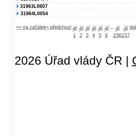
31963L0607
31964L0054
<< na začátek
< předchozí
...
dal
1
2
3
4
5
6
236
237
2026 Úřad vlády ČR |