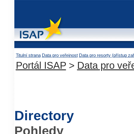
Titulní strana
Data pro veřejnost
Data pro resorty (přístup z
Portál ISAP
>
Data pro veř
Directory
Pohledy