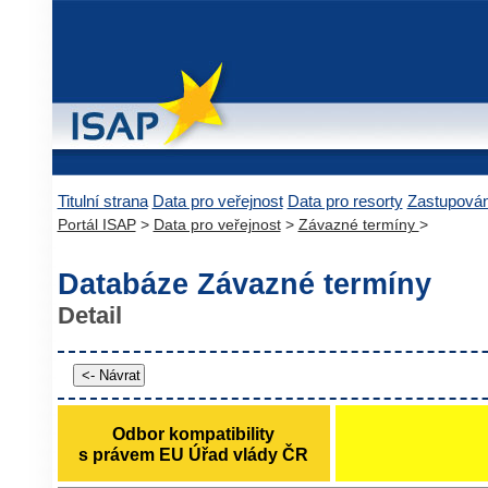
Titulní strana
Data pro veřejnost
Data pro resorty
Zastupová
Portál ISAP
>
Data pro veřejnost
>
Závazné termíny
>
Databáze Závazné termíny
Detail
Odbor kompatibility
s právem EU Úřad vlády ČR