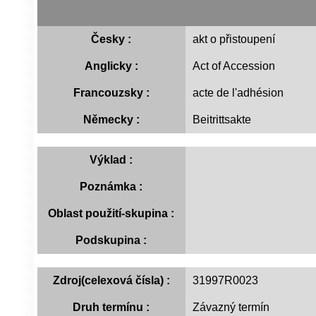
Česky :
akt o přistoupení
Anglicky :
Act of Accession
Francouzsky :
acte de l'adhésion
Německy :
Beitrittsakte
Výklad :
Poznámka :
Oblast použití-skupina :
Podskupina :
Zdroj(celexová čísla) :
31997R0023
Druh termínu :
Závazný termín