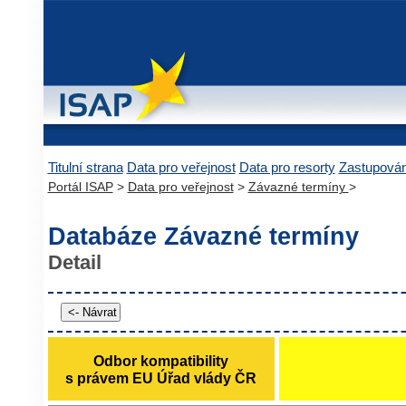
Titulní strana
Data pro veřejnost
Data pro resorty
Zastupová
Portál ISAP
>
Data pro veřejnost
>
Závazné termíny
>
Databáze Závazné termíny
Detail
Odbor kompatibility
s právem EU Úřad vlády ČR