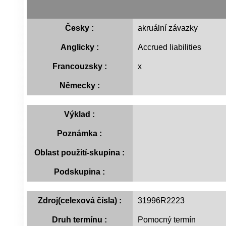
Česky :
akruální závazky
Anglicky :
Accrued liabilities
Francouzsky :
x
Německy :
Výklad :
Poznámka :
Oblast použití-skupina :
Podskupina :
Zdroj(celexová čísla) :
31996R2223
Druh termínu :
Pomocný termín