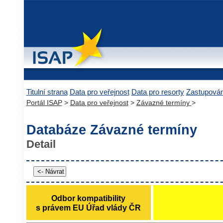
Titulní strana
Data pro veřejnost
Data pro resorty
Zastupová
Portál ISAP
>
Data pro veřejnost
>
Závazné termíny
>
Databáze Závazné termíny
Detail
Odbor kompatibility
s právem EU Úřad vlády ČR