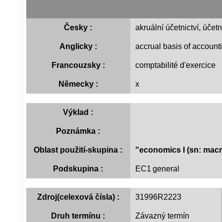
Česky :
akruální účetnictví, účetn
Anglicky :
accrual basis of account
Francouzsky :
comptabilité d'exercice
Německy :
x
Výklad :
Poznámka :
Oblast použití-skupina :
"economics I (sn: macro
Podskupina :
EC1
general
Zdroj(celexová čísla) :
31996R2223
Druh termínu :
Závazný termín