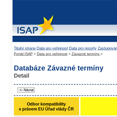
Titulní strana
Data pro veřejnost
Data pro resorty
Zastupová
Portál ISAP
>
Data pro veřejnost
>
Závazné termíny
>
Databáze Závazné termíny
Detail
Odbor kompatibility
s právem EU Úřad vlády ČR