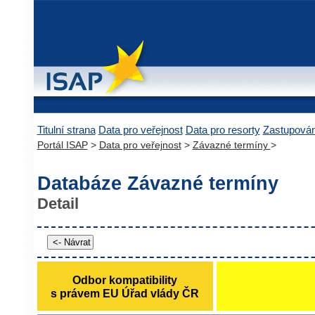
Titulní strana
Data pro veřejnost
Data pro resorty
Zastupová
Portál ISAP
>
Data pro veřejnost
>
Závazné termíny
>
Databáze Závazné termíny
Detail
Odbor kompatibility
s právem EU Úřad vlády ČR