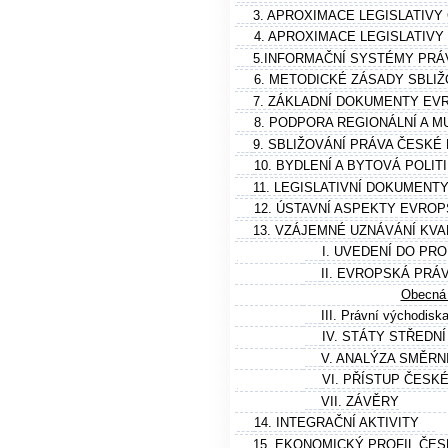
3. APROXIMACE LEGISLATIVY 
4. APROXIMACE LEGISLATIVY
5.INFORMAČNÍ SYSTÉMY PRÁ
6. METODICKÉ ZÁSADY SBLI
7. ZÁKLADNÍ DOKUMENTY EVR
8. PODPORA REGIONÁLNÍ A MU
9. SBLIŽOVÁNÍ PRÁVA ČESKÉ REP
10. BYDLENÍ A BYTOVÁ POLIT
11. LEGISLATIVNÍ DOKUMENT
12. ÚSTAVNÍ ASPEKTY EVRO
13. VZÁJEMNÉ UZNÁVÁNÍ KVA
I. UVEDENÍ DO PR
II. EVROPSKÁ PRÁ
Obecná 
III. Právní východisk
IV. STÁTY STŘEDN
V. ANALÝZA SMĚRNI
VI. PŘÍSTUP ČESK
VII. ZÁVĚRY
14. INTEGRAČNÍ AKTIVITY
15. EKONOMICKÝ PROFIL ČES