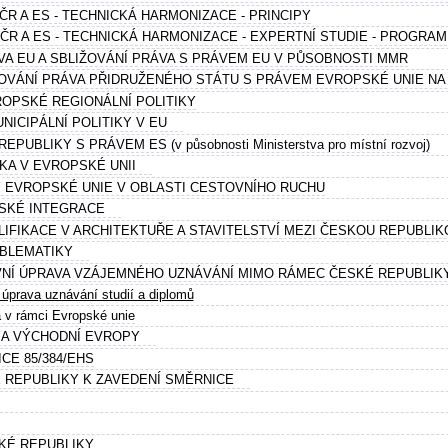
ČR A ES - TECHNICKÁ HARMONIZACE - PRINCIPY
 ČR A ES - TECHNICKÁ HARMONIZACE - EXPERTNÍ STUDIE - PROGRA
VA EU A SBLIŽOVÁNÍ PRÁVA S PRÁVEM EU V PŮSOBNOSTI MMR
ŽOVÁNÍ PRÁVA PŘIDRUŽENÉHO STÁTU S PRÁVEM EVROPSKÉ UNIE NA
OPSKÉ REGIONÁLNÍ POLITIKY
NICIPÁLNÍ POLITIKY V EU
UBLIKY S PRÁVEM ES (v působnosti Ministerstva pro místní rozvoj)
IKA V EVROPSKÉ UNII
Y EVROPSKÉ UNIE V OBLASTI CESTOVNÍHO RUCHU
PSKÉ INTEGRACE
LIFIKACE V ARCHITEKTUŘE A STAVITELSTVÍ MEZI ČESKOU REPUBLIK
OBLEMATIKY
VNÍ ÚPRAVA VZÁJEMNÉHO UZNÁVÁNÍ MIMO RÁMEC ČESKÉ REPUBLIK
úprava uznávání studií a diplomů
a v rámci Evropské unie
Í A VÝCHODNÍ EVROPY
CE 85/384/EHS
É REPUBLIKY K ZAVEDENÍ SMĚRNICE
KÉ REPUBLIKY