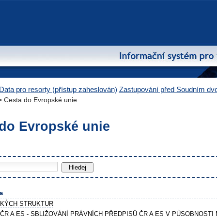
Data pro resorty (přístup zaheslován)
Zastupování před Soudním d
 Cesta do Evropské unie
do Evropské unie
d
a
SKÝCH STRUKTUR
 ČR A ES - SBLIŽOVÁNÍ PRÁVNÍCH PŘEDPISŮ ČR A ES V PŮSOBNOSTI