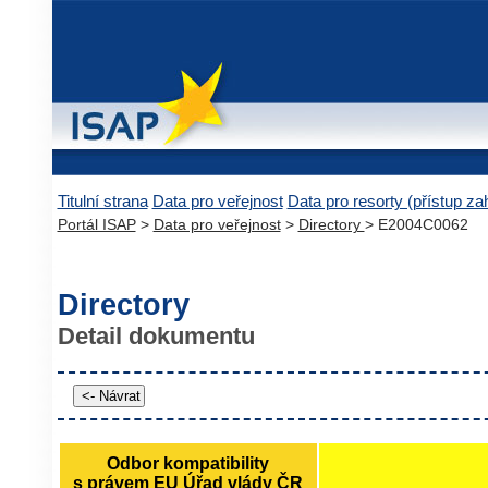
Titulní strana
Data pro veřejnost
Data pro resorty (přístup z
Portál ISAP
>
Data pro veřejnost
>
Directory
> E2004C0062
Directory
Detail dokumentu
Odbor kompatibility
s právem EU Úřad vlády ČR