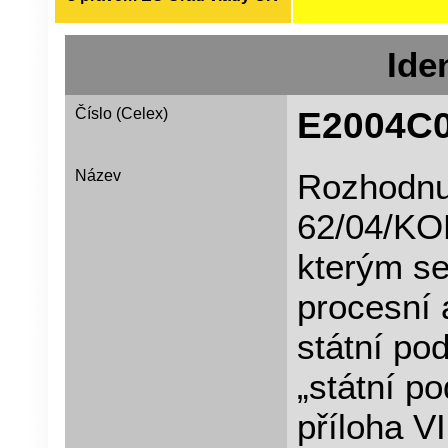
Iden
Číslo (Celex)
E2004C
Název
Rozhodnut
62/04/KOL
kterým se
procesní 
státní po
„státní p
příloha V