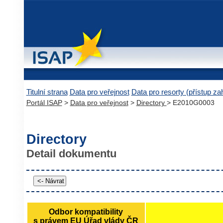
Titulní strana
Data pro veřejnost
Data pro resorty (přístup z
Portál ISAP
>
Data pro veřejnost
>
Directory
> E2010G0003
Directory
Detail dokumentu
Odbor kompatibility
s právem EU Úřad vlády ČR