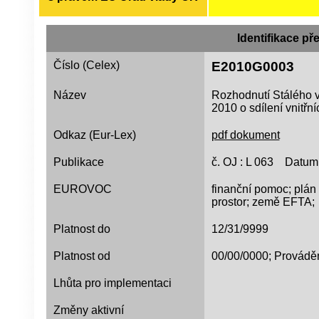
Identifikace př
Číslo (Celex)
E2010G0003
Název
Rozhodnutí Stálého v
2010 o sdílení vnitřn
Odkaz (Eur-Lex)
pdf dokument
Publikace
č. OJ : L 063 Datum 
EUROVOC
finanční pomoc; plán
prostor; země EFTA;
Platnost do
12/31/9999
Platnost od
00/00/0000; Provádě
Lhůta pro implementaci
Změny aktivní