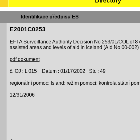
Directory
Identifikace předpisu ES
E2001C0253
EFTA Surveillance Authority Decision No 253/01/COL of 8 
assisted areas and levels of aid in Iceland (Aid No 00-002)
pdf dokument
č. OJ : L 015 Datum : 01/17/2002 Str. : 49
regionální pomoc; Island; režim pomoci; kontrola státní po
12/31/2006