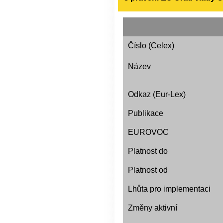
Číslo (Celex)
Název
Odkaz (Eur-Lex)
Publikace
EUROVOC
Platnost do
Platnost od
Lhůta pro implementaci
Změny aktivní