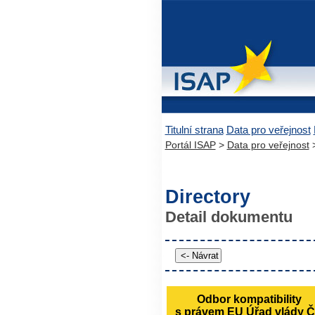
Titulní strana
Data pro veřejnost
Portál ISAP
>
Data pro veřejnost
Directory
Detail dokumentu
Odbor kompatibility
s právem EU Úřad vlády 