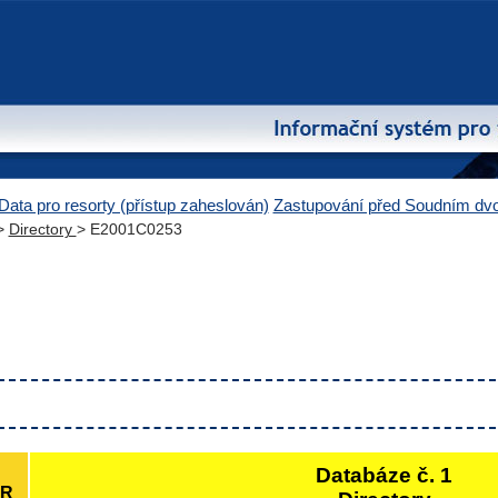
Data pro resorty (přístup zaheslován)
Zastupování před Soudním d
>
Directory
> E2001C0253
Databáze č. 1
ČR