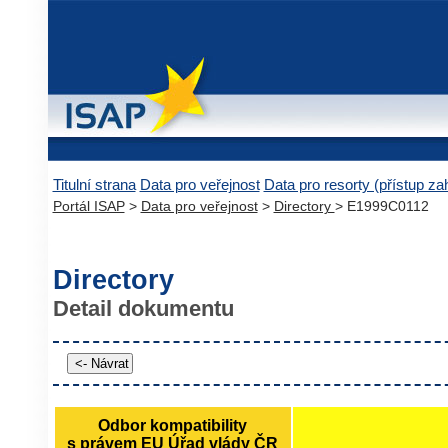
Titulní strana
Data pro veřejnost
Data pro resorty (přístup z
Portál ISAP
>
Data pro veřejnost
>
Directory
> E1999C0112
Directory
Detail dokumentu
Odbor kompatibility
s právem EU Úřad vlády ČR