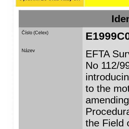
Iden
Číslo (Celex)
E1999C
Název
EFTA Surv
No 112/9
introduci
to the mo
amending 
Procedura
the Field 