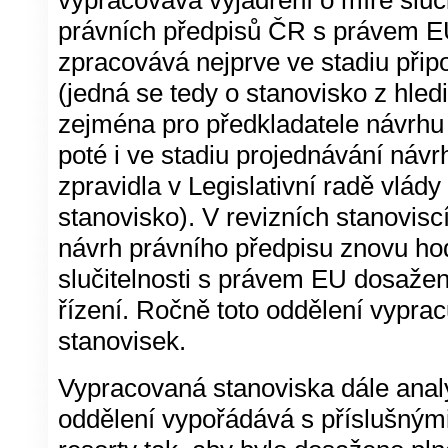
vypracovává vyjádření o míře sluči
právních předpisů ČR s právem E
zpracovává nejprve ve stadiu přip
(jedná se tedy o stanovisko z hledi
zejména pro předkladatele návrhu 
poté i ve stadiu projednávání návr
zpravidla v Legislativní radě vlády 
stanovisko). V revizních stanovisc
návrh právního předpisu znovu hod
slučitelnosti s právem EU dosaž
řízení. Ročně toto oddělení vyprac
stanovisek.
Vypracovaná stanoviska dále analy
oddělení vypořádává s příslušný