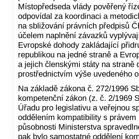
Místopředseda vlády pověřený ří
odpovídal za koordinaci a metodi
na sbližování právních předpisů 
účelem naplnění závazků vyplývaj
Evropské dohody zakládající přid
republikou na jedné straně a Evro
a jejich členskými státy na straně 
prostřednictvím výše uvedeného o
Na základě zákona č. 272/1996 Sb
kompetenční zákon (z. č. 2/1969 S
Úřadu pro legislativu a veřejnou 
oddělením kompatibility s právem
působnosti Ministerstva spravedln
pak bylo samostatné oddělení kom