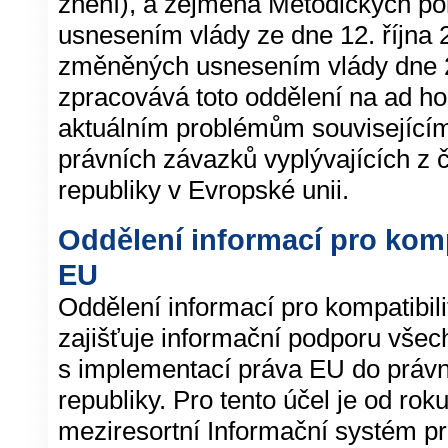
znění), a zejména Metodických p
usnesením vlády ze dne 12. října 
změněných usnesením vlády dne 26
zpracovává toto oddělení na ad ho
aktuálním problémům související
právních závazků vyplývajících z 
republiky v Evropské unii.
Oddělení informací pro komp
EU
Oddělení informací pro kompatibil
zajišťuje informační podporu všech
s implementací práva EU do práv
republiky. Pro tento účel je od ro
meziresortní Informační systém pr