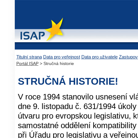
Titulní strana
Data pro veřejnost
Data pro uživatele
Zastupov
Portál ISAP
> Stručná historie
STRUČNÁ HISTORIE!
V roce 1994 stanovilo usnesení vl
dne 9. listopadu č. 631/1994 úkol
útvaru pro evropskou legislativu, 
samostatné oddělení kompatibilit
při Úřadu pro legislativu a veřejn