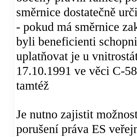
směrnice dostatečně ur
- pokud má směrni
c
e za
byli beneficienti schopn
uplatňovat je u vnitrost
17.10.1991 ve věci C-5
tamtéž
Je nutno zajistit možnos
porušení práva ES veřej