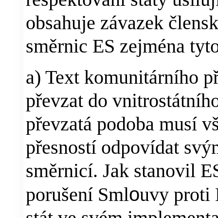
obsahuje závazek člens
směrnic ES zejména tyto
a) Text komunitárního p
převzat do vnitrostátníh
převzatá podoba musí vš
přesností odpovídat sv
směrnicí. Jak stanovil E
porušení Sml
o
uvy proti
stát ve svém implement