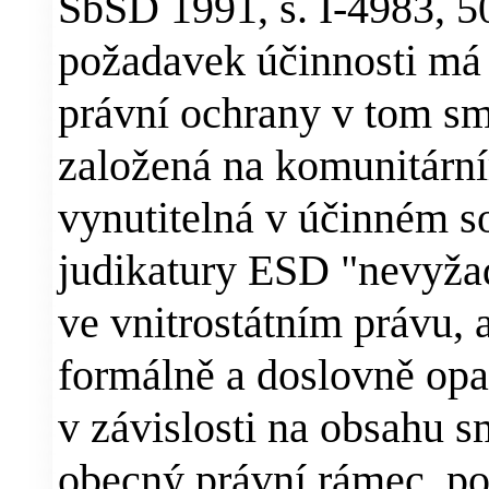
SbSD 1991, s. I-4983, 50
požadavek účinnosti má 
právní ochrany v tom sm
založená na komunitárn
vynutitelná v účinném s
judikatury ESD "nevyža
ve vnitrostátním právu,
formálně a doslovně op
v závislosti na obsahu 
obecný právní rámec, po