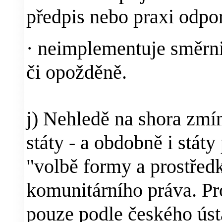
předpis nebo praxi odpor
·
neimplementuje směrni
či opožděně.
j) Nehledě na shora zmín
státy - a obdobně i státy
"volbě formy a prostře
komunitárního práva. P
pouze podle českého úst