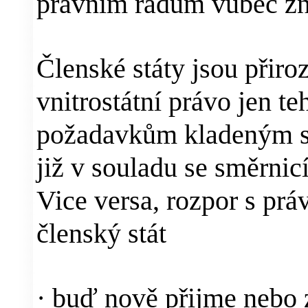
právním řádům vůbec zn
Členské státy jsou přiro
vnitrostátní právo jen t
požadavkům kladeným sm
již v souladu se směrnic
Vice versa, rozpor s pr
členský stát
·
buď nově přijme nebo z