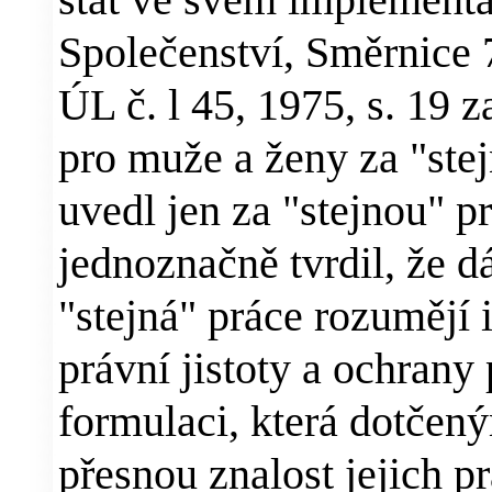
Společenství, Směrnice 
ÚL č. l 45, 1975, s. 19 
pro muže a ženy za "stej
uvedl jen za "stejnou" p
jednoznačně tvrdil, že
"stejná" práce rozumějí 
právní jistoty a ochran
formulaci, která dotče
přesnou znalost jejich p