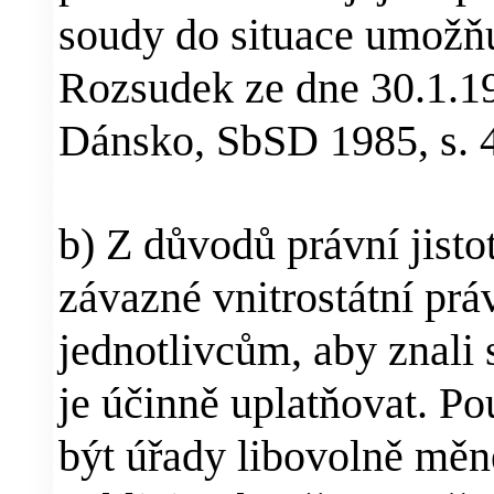
soudy do situace umožňuj
Rozsudek ze dne 30.1.1
Dánsko, SbSD 1985, s. 
b) Z důvodů právní jist
závazné vnitrostátní prá
jednotlivcům, aby znali 
je účinně uplatňovat. Po
být úřady libovolně měn