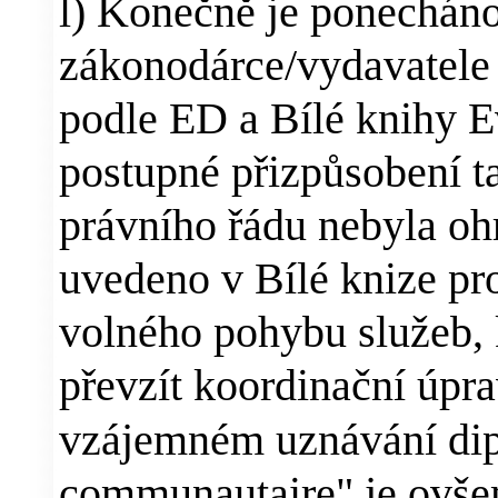
l) Konečně je ponecháno
zákonodárce/vydavatele 
podle ED a Bílé knihy 
postupné přizpůsobení t
právního řádu nebyla oh
uvedeno v Bílé knize pro
volného pohybu služeb, 
převzít koordinační úpr
vzájemném uznávání dip
communautaire" je ovše