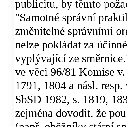
publicitu, by těmto pož
"Samotné správní praktik
změnitelné správními or
nelze pokládat za účinné
vyplývající ze směrnice
ve věci 96/81 Komise v.
1791, 1804 a násl. resp.
SbSD 1982, s. 1819, 18
zejména dovodit, že pouh
(např. oběžníky státní 