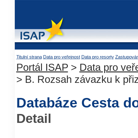
Titulní strana
Data pro veřejnost
Data pro resorty
Zastupová
Portál ISAP
>
Data pro veř
> B. Rozsah závazku k při
Databáze Cesta do
Detail