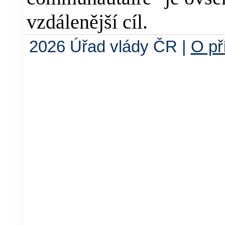
vzdálenější cíl.
2026 Úřad vlády ČR |
O př