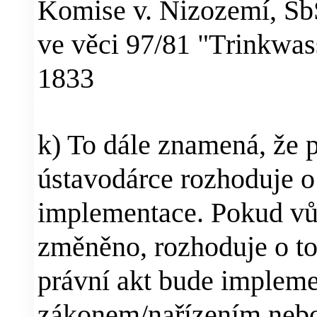
Komise v. Nizozemí, SbS
ve věci 97/81 "T
rinkwas
1833
k) To dále znamená, že 
ústavodárce rozhoduje o
implementace. Pokud vů
změněno, rozhoduje o to
právní akt bude implem
zákonem/nařízením nebo 