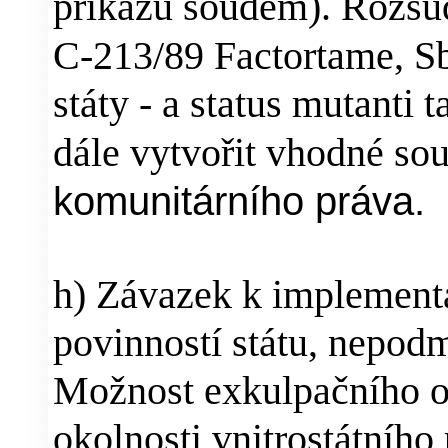
příkazů soudem). Rozsud
C-213/89 Factortame,
Sb
státy - a status mutanti 
dále vytvořit vhodné sou
komunitárního práva.
h) Závazek k implementa
povinností státu, nepod
Možnost exkulpačního o
okolnosti vnitrostátního