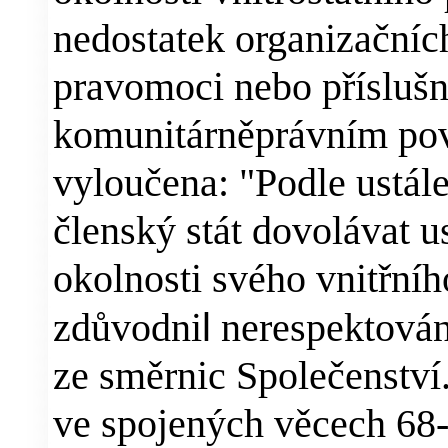
nedostatek organizačních
pravomoci nebo příslušn
komunitárněprávním pov
vyloučena: "Podle ustál
členský stát dovolávat u
okolnosti svého vnitřníh
zdůvodni
l
nerespektování
ze směrnic Společenství
ve spojených věcech 68-