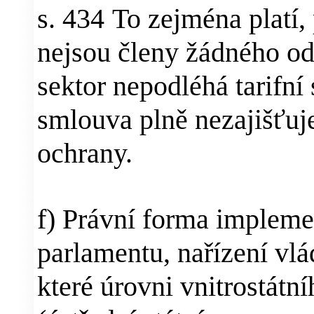
s. 434
To zejména platí,
nejsou členy žádného o
sektor nepodléhá tarifní 
smlouva plně nezajišťuj
ochrany.
f) Právní forma impleme
parlamentu, nařízení vlád
které úrovni vnitrostátn