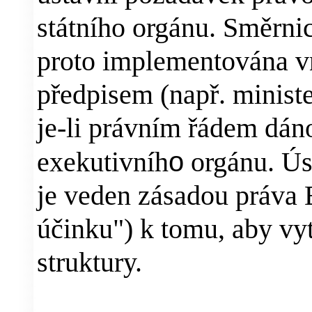
státního orgánu. Směrni
proto implementována v
předpisem (např. minist
je-li právním řádem dán
exekutivníh
o
orgánu. Ús
je veden zásadou práva E
účinku") k tomu, aby vyt
struktury.