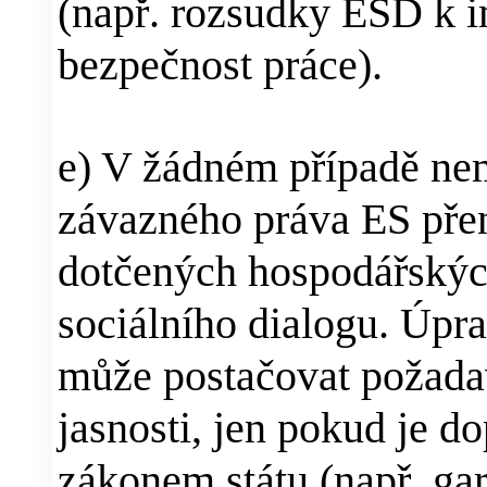
(např. rozsudky ESD k 
bezpečnost práce).
e) V žádném případě ne
závazného práva ES pře
dotčených hospodářskýc
sociálního dialogu. Úp
může postačovat požadav
jasnosti, jen pokud je 
zákonem státu (např. ga