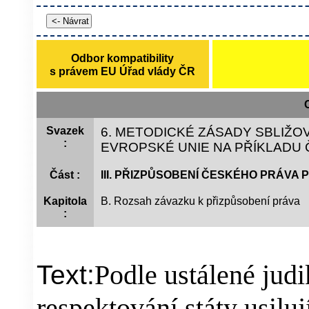
Odbor kompatibility
s právem EU Úřad vlády ČR
Svazek
6. METODICKÉ ZÁSADY SBLIŽO
:
EVROPSKÉ UNIE NA PŘÍKLADU 
Část :
III. PŘIZPŮSOBENÍ ČESKÉHO PRÁVA 
Kapitola
B. Rozsah závazku k přizpůsobení práva
:
Podle ustálené judi
Text:
respektování státy usiluj