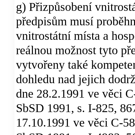
g) Přizpůsobení vnitros
předpisům musí proběhno
vnitrostátní místa a hos
reálnou možnost tyto pře
vytvořeny také kompete
dohledu nad jejich dodr
dne 28.2.1991 ve věci 
SbSD 1991, s. I-825, 86
17.10.1991 ve věci C-5