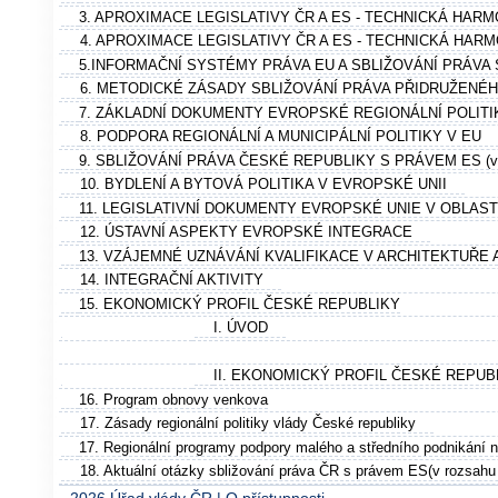
3. APROXIMACE LEGISLATIVY ČR A ES - TECHNICKÁ HARM
4. APROXIMACE LEGISLATIVY ČR A ES - TECHNICKÁ HAR
5.INFORMAČNÍ SYSTÉMY PRÁVA EU A SBLIŽOVÁNÍ PRÁVA
6. METODICKÉ ZÁSADY SBLIŽOVÁNÍ PRÁVA PŘIDRUŽENÉ
7. ZÁKLADNÍ DOKUMENTY EVROPSKÉ REGIONÁLNÍ POLITI
8. PODPORA REGIONÁLNÍ A MUNICIPÁLNÍ POLITIKY V EU
9. SBLIŽOVÁNÍ PRÁVA ČESKÉ REPUBLIKY S PRÁVEM ES (v působ
10. BYDLENÍ A BYTOVÁ POLITIKA V EVROPSKÉ UNII
11. LEGISLATIVNÍ DOKUMENTY EVROPSKÉ UNIE V OBLAS
12. ÚSTAVNÍ ASPEKTY EVROPSKÉ INTEGRACE
13. VZÁJEMNÉ UZNÁVÁNÍ KVALIFIKACE V ARCHITEKTUŘE 
14. INTEGRAČNÍ AKTIVITY
15. EKONOMICKÝ PROFIL ČESKÉ REPUBLIKY
I. ÚVOD
II. EKONOMICKÝ PROFIL ČESKÉ REPUB
16. Program obnovy venkova
17. Zásady regionální politiky vlády České republiky
17. Regionální programy podpory malého a středního podnikání n
18. Aktuální otázky sbližování práva ČR s právem ES(v rozsah