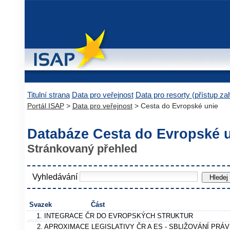
Titulní strana
Data pro veřejnost
Data pro resorty (přístup z
Portál ISAP
>
Data pro veřejnost
> Cesta do Evropské unie
Databáze Cesta do Evropské 
Stránkovaný přehled
Vyhledávání
Svazek
Část
1. INTEGRACE ČR DO EVROPSKÝCH STRUKTUR
2. APROXIMACE LEGISLATIVY ČR A ES - SBLIŽOVÁNÍ PRÁ