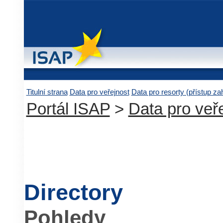
Titulní strana
Data pro veřejnost
Data pro resorty (přístup z
Portál ISAP
>
Data pro veř
Directory
Pohledy