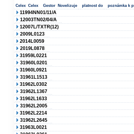
Celex
Celex
Gestor
Novelizuje
platnost do
poznámka k pl
11994NN01/11/A
12003TN02/04/A
12007L/TXTR(12)
2009L0123
2014L0059
2019L0878
31959L0221
31960L0201
31960L0921
31961L1513
31962L0302
31962L1367
31962L1633
31962L2005
31962L2214
31962L2645
31963L0021