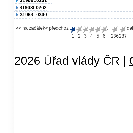
31963L0261
31963L0262
31963L0340
<< na začátek
< předchozí
...
dal
1
2
3
4
5
6
236
237
2026 Úřad vlády ČR |