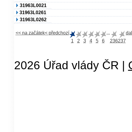
31963L0021
31963L0261
31963L0262
<< na začátek
< předchozí
...
dal
1
2
3
4
5
6
236
237
2026 Úřad vlády ČR |