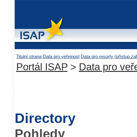
Titulní strana
Data pro veřejnost
Data pro resorty (přístup z
Portál ISAP
>
Data pro veř
Directory
Pohledy