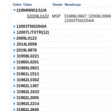
Celex
Celex
Gestor
Novelizuje
11994NN01/11/A
32009L0102
MSP
31989L0667; 32006L0099
12003TN02/04/A
12003TN02/04/A
12007L/TXTR(12)
2009L0123
2014L0059
2019L0878
31959L0221
31960L0201
31960L0921
31961L1513
31962L0302
31962L1367
31962L1633
31962L2005
31962L2214
31962L2645