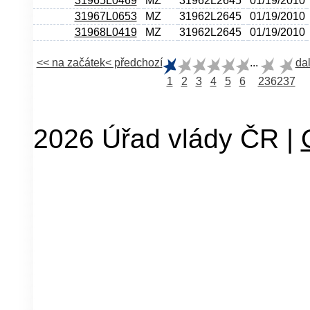
31965L0469
MZ
31962L2645
01/19/2010
31967L0653
MZ
31962L2645
01/19/2010
31968L0419
MZ
31962L2645
01/19/2010
<< na začátek
< předchozí
...
dal
1
2
3
4
5
6
236
237
2026 Úřad vlády ČR |