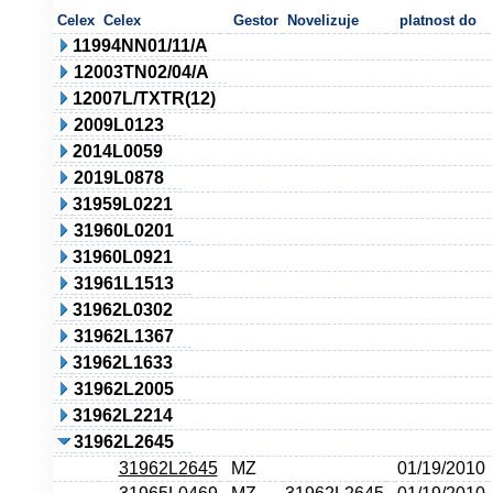
Celex
Celex
Gestor
Novelizuje
platnost do
11994NN01/11/A
12003TN02/04/A
12007L/TXTR(12)
2009L0123
2014L0059
2019L0878
31959L0221
31960L0201
31960L0921
31961L1513
31962L0302
31962L1367
31962L1633
31962L2005
31962L2214
31962L2645
31962L2645
MZ
01/19/2010