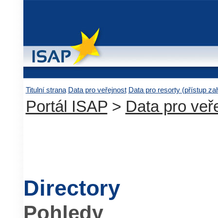
Titulní strana
Data pro veřejnost
Data pro resorty (přístup z
Portál ISAP
>
Data pro veř
Directory
Pohledy