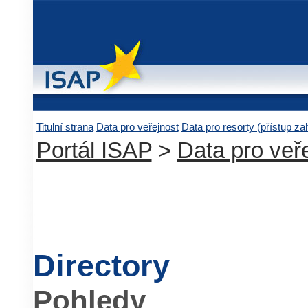
Titulní strana
Data pro veřejnost
Data pro resorty (přístup z
Portál ISAP
>
Data pro veř
Directory
Pohledy