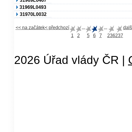
31969L0467
31969L0493
31970L0032
<< na začátek
< předchozí
...
...
dalš
1
2
5
6
7
236
237
2026 Úřad vlády ČR |