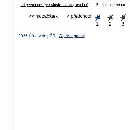
ad personam (pro vlastní osobu, osobně)
P
ad personam
<< na začátek
< předchozí
1
2
3
2026 Úřad vlády ČR |
O přístupnosti