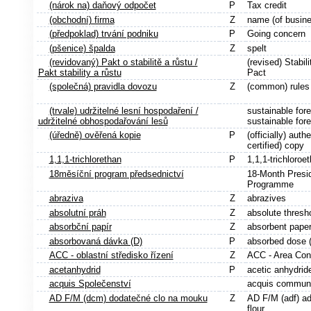
(nárok na) daňový odpočet
P
Tax credit
(obchodní) firma
Z
name (of busine
(předpoklad) trvání podniku
P
Going concern
(pšenice) špalda
Z
spelt
(revidovaný) Pakt o stabilitě a růstu /
(revised) Stabil
Pakt stability a růstu
Pact
(společná) pravidla dovozu
Z
(common) rules 
(trvale) udržitelné lesní hospodaření /
sustainable fore
udržitelné obhospodařování lesů
sustainable fo
(úředně) ověřená kopie
P
(officially) auth
certified) copy
1,1,1-trichlorethan
P
1,1,1-trichloroe
18měsíční program předsednictví
18-Month Presi
Programme
abraziva
Z
abrazives
absolutní práh
Z
absolute thresh
absorbční papír
Z
absorbent pape
absorbovaná dávka (D)
P
absorbed dose 
ACC - oblastní středisko řízení
Z
ACC - Area Cont
acetanhydrid
P
acetic anhydrid
acquis Společenství
acquis communa
AD F/M (dcm) dodatečné clo na mouku
Z
AD F/M (adf) ad
flour