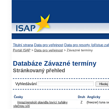
Titulní strana
Data pro veřejnost
Data pro resorty (přístup z
Portál ISAP
>
Data pro veřejnost
> Závazné termíny
Databáze Závazné termíny
Stránkovaný přehled
Vyhledávání
Česky
Druh
Anglicky
(mrazírenská) plavidla lovící tuňáky
Z
(freezer) tuna s
vlečnou sítí